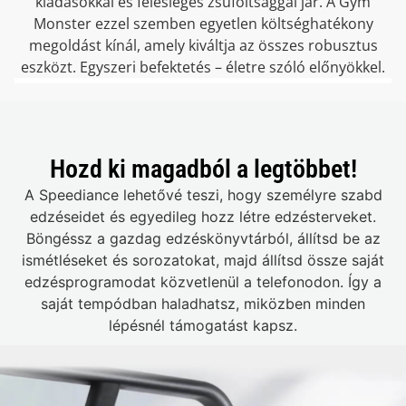
kiadásokkal és felesleges zsúfoltsággal jár. A Gym
Monster ezzel szemben egyetlen költséghatékony
megoldást kínál, amely kiváltja az összes robusztus
eszközt. Egyszeri befektetés – életre szóló előnyökkel.
Hozd ki magadból a legtöbbet!
A Speediance lehetővé teszi, hogy személyre szabd
edzéseidet és egyedileg hozz létre edzésterveket.
Böngéssz a gazdag edzéskönyvtárból, állítsd be az
ismétléseket és sorozatokat, majd állítsd össze saját
edzésprogramodat közvetlenül a telefonodon. Így a
saját tempódban haladhatsz, miközben minden
lépésnél támogatást kapsz.