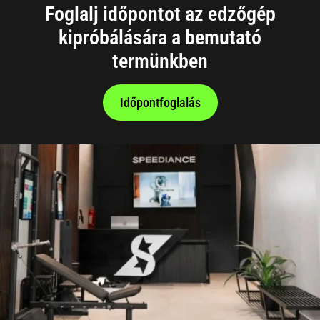
Foglalj időpontot az edzőgép
kipróbálására a bemutató
termünkben
Időpontfoglalás