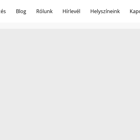
zés
Blog
Rólunk
Hírlevél
Helyszíneink
Kapc