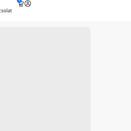
0
solat