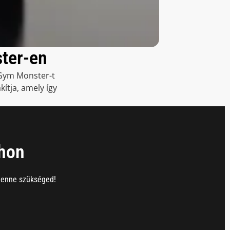
ster-en
a Gym Monster-t
ítja, amely így
thon
lenne szükséged!