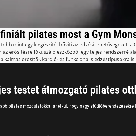
finiált pilates most a Gym Mon
t több mint egy kiegészítő: bővíti az edzési lehetőségeket, 
 az erősítésre fókuszáló eszközből egy teljes rendszerré alak
alkalmas erősítő-, kardió- és funkcionális edzéstípusokra is.
jes testet átmozgató pilates ot
sabb pilates mozdulatokkal anélkül, hogy nagy stúdióberendezésekre 