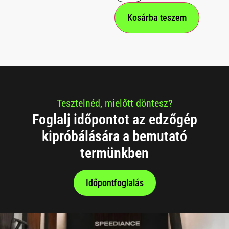
Kosárba teszem
Tesztelnéd, mielőtt döntesz?
Foglalj időpontot az edzőgép
kipróbálására a bemutató
termünkben
Időpontfoglalás