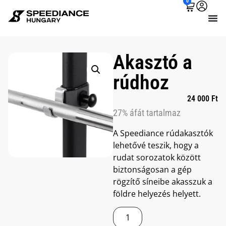
0
Akasztó a
rúdhoz
24 000
Ft
27% áfát tartalmaz
A Speediance rúdakasztók
lehetővé teszik, hogy a
rudat sorozatok között
biztonságosan a gép
rögzítő síneibe akasszuk a
földre helyezés helyett.