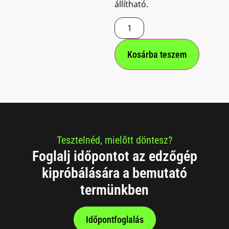
állítható.
Kosárba teszem
Tesztelnéd, mielőtt döntesz?
Foglalj időpontot az edzőgép
kipróbálására a bemutató
termünkben
Időpontfoglalás