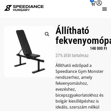
0
Állítható
fekvenyomóp
148 000
Ft
27% áfát tartalmaz
Állítható edzőpad a
Speediance Gym Monster
rendszerhez, amely
fekvenyomáshoz,
evezéshez,
bicepszgyakorlatokhoz és
bolgár kiesőlépéshez is
ideális, szerszám nélkül