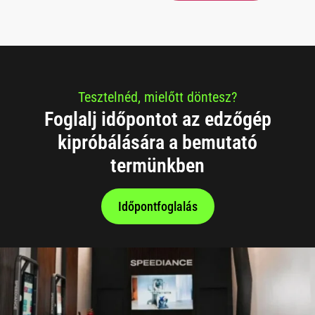
Tesztelnéd, mielőtt döntesz?
Foglalj időpontot az edzőgép
kipróbálására a bemutató
termünkben
Időpontfoglalás