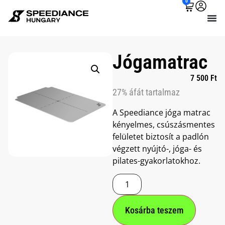
0
Jógamatrac
7 500
Ft
27% áfát tartalmaz
A Speediance jóga matrac
kényelmes, csúszásmentes
felületet biztosít a padlón
végzett nyújtó-, jóga- és
pilates-gyakorlatokhoz.
Kosárba teszem