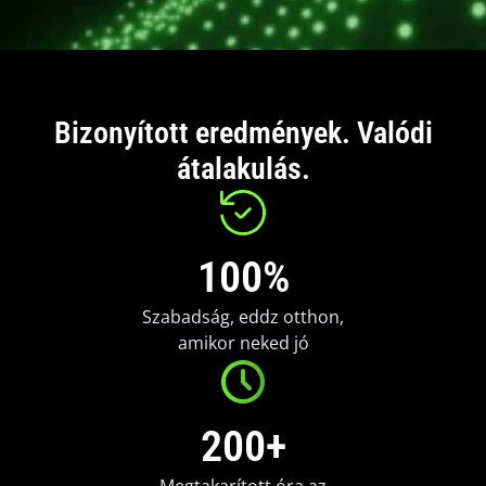
Bizonyított eredmények. Valódi
átalakulás.
100%
Szabadság, eddz otthon,
amikor neked jó
200+