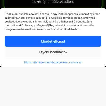
edzés új lendületet adjon.
Ez az oldal sütiket(„cookie”) használ, hogy jobb böngészési élményt nyújtson
számodra. A süti egy kis szövegfájl a weboldal forráskódjában, amelynek
segítségével a weboldal információkat küld a felhasználó böngészésre
használt eszközére vagy böngészőjébe, valamint hozzáfér a felhasználó
böngészésre használt eszközén a sütik által tárolt adatokhoz.
Mindet elfogad
Egyéni beállítások
Sütikezelési tájékoztató
Adatvédelmi szabályzat